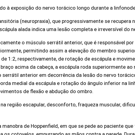
do à exposição do nervo torácico longo durante a linfono
 transitória (neuropraxia), que progressivamente se recupe
scápula alada indica uma lesão completa e irreversível do 
camente o músculo serrátil anterior, que é responsável por
riormente, permitindo assim a elevação do membro superio
de 1:2, respectivamente, de rotação de escápula e movim
 braço acima da cabeça, a escápula roda superiormente ao
 serrátil anterior em decorrência da lesão do nervo torácic
borda medial da escápula e rotação do ângulo inferior na l
ovimentos de flexão e abdução do ombro.
a região escapular, desconforto, fraqueza muscular, dific
da manobra de Hoppenfield, em que se pede ao paciente que 
 os cotovelos, empurrando as mãos contra a parede. Dura