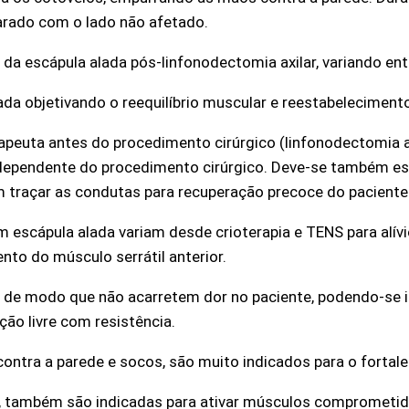
arado com o lado não afetado.
a da escápula alada pós-linfonodectomia axilar, variando en
ada objetivando o reequilíbrio muscular e reestabeleciment
apeuta antes do procedimento cirúrgico (linfonodectomia axi
dependente do procedimento cirúrgico. Deve-se também es
 traçar as condutas para recuperação precoce do paciente
m escápula alada variam desde crioterapia e TENS para alív
nto do músculo serrátil anterior.
 de modo que não acarretem dor no paciente, podendo-se in
ão livre com resistência.
ontra a parede e socos, são muito indicados para o fortale
, também são indicadas para ativar músculos comprometid