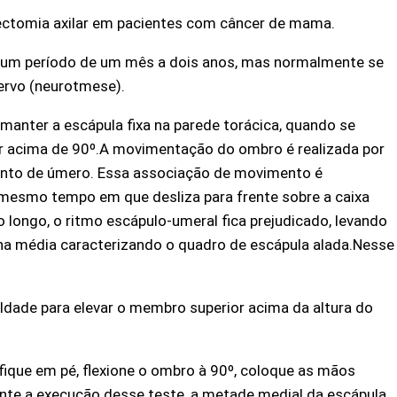
dectomia axilar em pacientes com câncer de mama.
ra num período de um mês a dois anos, mas normalmente se
nervo (neurotmese).
 manter a escápula fixa na parede torácica, quando se
r acima de 90º.A movimentação do ombro é realizada por
ento de úmero. Essa associação de movimento é
 mesmo tempo em que desliza para frente sobre a caixa
o longo, o ritmo escápulo-umeral fica prejudicado, levando
inha média caracterizando o quadro de escápula alada.Nesse
uldade para elevar o membro superior acima da altura do
fique em pé, flexione o ombro à 90º, coloque as mãos
nte a execução desse teste, a metade medial da escápula