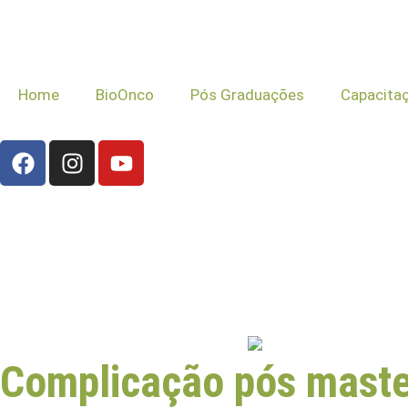
Home
BioOnco
Pós Graduações
Capacita
Complicação pós maste