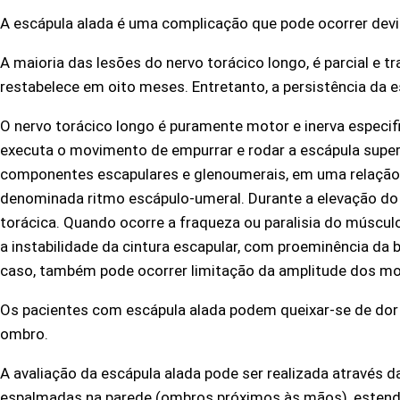
A escápula alada é uma complicação que pode ocorrer devi
A maioria das lesões do nervo torácico longo, é parcial e
restabelece em oito meses. Entretanto, a persistência da e
O nervo torácico longo é puramente motor e inerva especifi
executa o movimento de empurrar e rodar a escápula supe
componentes escapulares e glenoumerais, em uma relação 
denominada ritmo escápulo-umeral. Durante a elevação do
torácica. Quando ocorre a fraqueza ou paralisia do músculo
a instabilidade da cintura escapular, com proeminência da 
caso, também pode ocorrer limitação da amplitude dos m
Os pacientes com escápula alada podem queixar-se de dor n
ombro.
A avaliação da escápula alada pode ser realizada através 
espalmadas na parede (ombros próximos às mãos), estenda