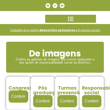
descontos exclusivos
Cadastre-se e ganhe
em nossos cursos
De imagens
Galeria
Confira as galerias de imagens dos cursos realizados e
das ações de responsabilidade social da BioOnco.
Congresso
Pós
Turmas
Responsabi
graduação
presenciais
social
Conferir
Conferir
Conferir
Conferir