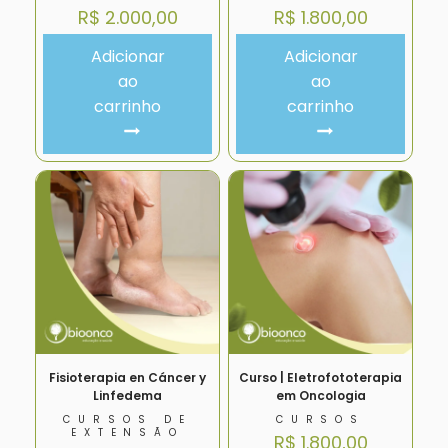
R$
2.000,00
R$
1.800,00
Adicionar
Adicionar
ao
ao
carrinho
carrinho
Fisioterapia en Cáncer y
Curso | Eletrofototerapia
Linfedema
em Oncologia
CURSOS DE
CURSOS
EXTENSÃO
R$
1.800,00