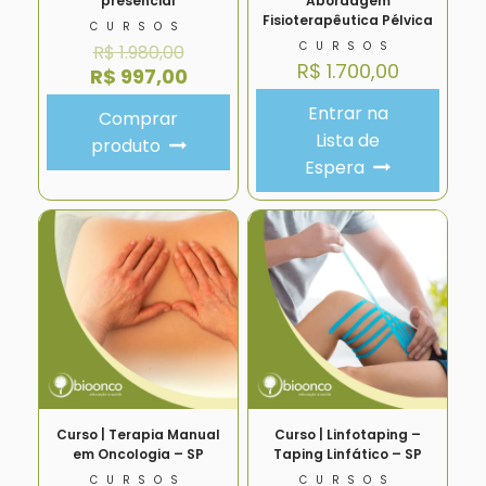
presencial
Abordagem
Fisioterapêutica Pélvica
CURSOS
CURSOS
R$
1.980,00
R$
1.700,00
R$
997,00
Entrar na
Comprar
Lista de
produto
Espera
Curso | Terapia Manual
Curso | Linfotaping –
em Oncologia – SP
Taping Linfático – SP
CURSOS
CURSOS