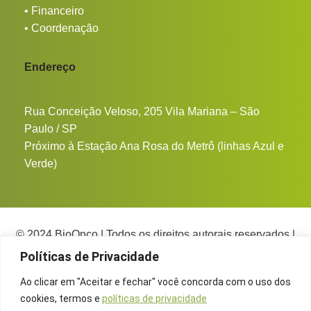
•
Financeiro
•
Coordenação
Endereço
Rua Conceição Veloso, 205 Vila Mariana – São
Paulo / SP
Próximo à Estação Ana Rosa do Metrô (linhas Azul e
Verde)
© 2024 BioOnco | Todos os direitos autorais reservados |
CNPJ 26.151.148/0001-10
Políticas de Privacidade
Ao clicar em "Aceitar e fechar" você concorda com o uso dos
Políticas de privacidade
cookies, termos e
políticas de privacidade
termos e condições de